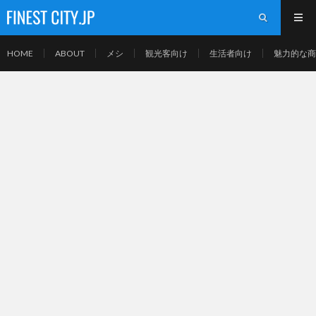
HOME
ABOUT
メシ
観光客向け
生活者向け
魅力的な商