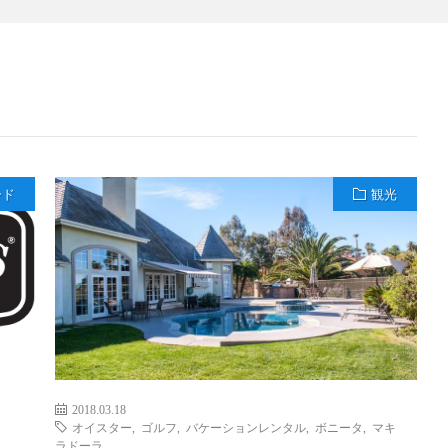
ード
観光
2018.03.18
オイスター
,
ゴルフ
,
バケーションレンタル
,
ボニータ
,
マキ
ラドーラ