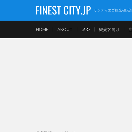
サンディエゴ観光/生活
HOME
ABOUT
メシ
観光客向け