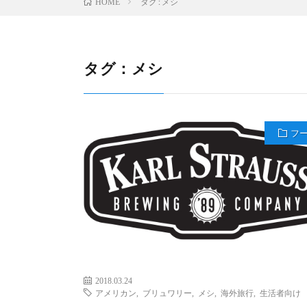
タグ : メシ
HOME
タグ：メシ
フ
2018.03.24
アメリカン
,
ブリュワリー
,
メシ
,
海外旅行
,
生活者向け