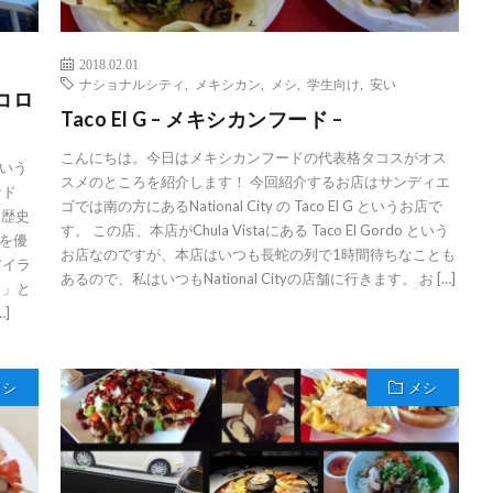
2018.02.01
ナショナルシティ
,
メキシカン
,
メシ
,
学生向け
,
安い
・コロ
Taco El G – メキシカンフード –
こんにちは。今日はメキシカンフードの代表格タコスがオス
いう
スメのところを紹介します！ 今回紹介するお店はサンディエ
ナド
ゴでは南の方にあるNational City の Taco El G というお店で
た歴史
す。 この店、本店がChula Vistaにある Taco El Gordo という
を優
お店なのですが、本店はいつも長蛇の列で1時間待ちなことも
アイラ
あるので、私はいつもNational Cityの店舗に行きます。 お […]
？」と
]
メシ
メシ