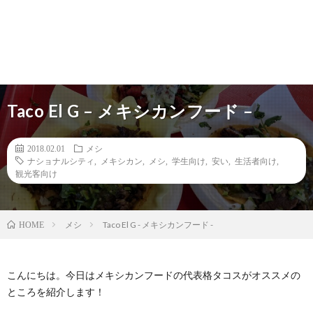
Taco El G – メキシカンフード –
2018.02.01
メシ
ナショナルシティ
,
メキシカン
,
メシ
,
学生向け
,
安い
,
生活者向け
,
観光客向け
メシ
Taco El G - メキシカンフード -
HOME
こんにちは。今日はメキシカンフードの代表格タコスがオススメの
ところを紹介します！