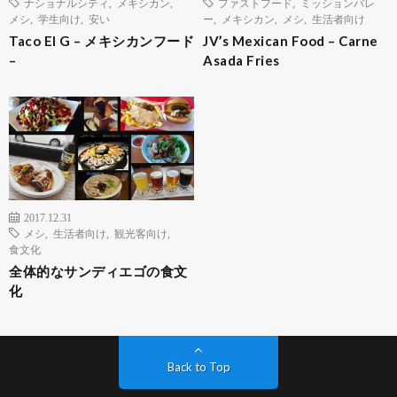
ナショナルシティ
,
メキシカン
,
ファストフード
,
ミッションバレ
メシ
,
学生向け
,
安い
ー
,
メキシカン
,
メシ
,
生活者向け
Taco El G – メキシカンフード
JV’s Mexican Food – Carne
–
Asada Fries
2017.12.31
メシ
,
生活者向け
,
観光客向け
,
食文化
全体的なサンディエゴの食文
化
Back to Top