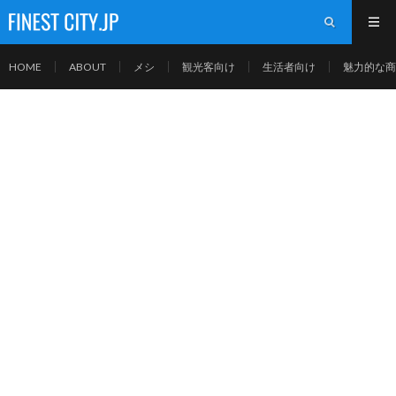
HOME
ABOUT
メシ
観光客向け
生活者向け
魅力的な商