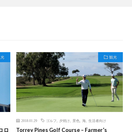
観光
観光
2018.01.29
ゴルフ
,
夕焼け
,
景色
,
海
,
生活者向け
・コロ
Torrey Pines Golf Course – Farmer’s