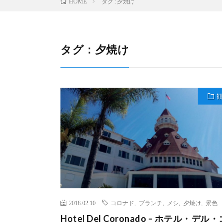
タグ : 夕焼け
HOME
タグ：夕焼け
2018.02.10
コロナド
,
ブランチ
,
メシ
,
夕焼け
,
景色
Hotel Del Coronado – ホテル・デル