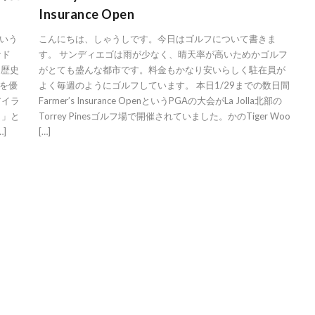
Insurance Open
いう
こんにちは、しゃうしです。今日はゴルフについて書きま
ナド
す。 サンディエゴは雨が少なく、晴天率が高いためかゴルフ
た歴史
がとても盛んな都市です。料金もかなり安いらしく駐在員が
を優
よく毎週のようにゴルフしています。 本日1/29までの数日間
アイラ
Farmer’s Insurance OpenというPGAの大会がLa Jolla北部の
？」と
Torrey Pinesゴルフ場で開催されていました。かのTiger Woo
]
[…]